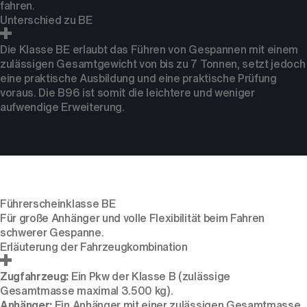
fahren.
Unterschied zu BE
Die Klasse BE erlaubt das Führen von Gespannen mit einem
zulässigen Gesamtgewicht von bis zu 7 Tonnen, setzt jedoch
eine praktische Ausbildung und eine praktische Prüfung
voraus. Die B96 ist somit die leichtere und weniger
aufwendige Erweiterung.
Führerscheinklasse BE
Für große Anhänger und volle Flexibilität beim Fahren
schwerer Gespanne.
Erläuterung der Fahrzeugkombination
Zugfahrzeug:
Ein Pkw der Klasse B (zulässige
Gesamtmasse maximal 3.500 kg).
Anhänger:
Ein Anhänger mit einer zulässigen Gesamtmasse