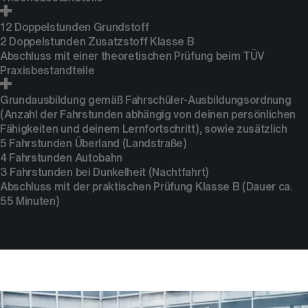
12 Doppelstunden Grundstoff
2 Doppelstunden Zusatzstoff Klasse B
Abschluss mit einer theoretischen Prüfung beim TÜV
Praxisbestandteile
Grundausbildung gemäß Fahrschüler-Ausbildungsordnung
(Anzahl der Fahrstunden abhängig von deinen persönlichen
Fähigkeiten und deinem Lernfortschritt), sowie zusätzlich
5 Fahrstunden Überland (Landstraße)
4 Fahrstunden Autobahn
3 Fahrstunden bei Dunkelheit (Nachtfahrt)
Abschluss mit der praktischen Prüfung Klasse B (Dauer ca.
55 Minuten)