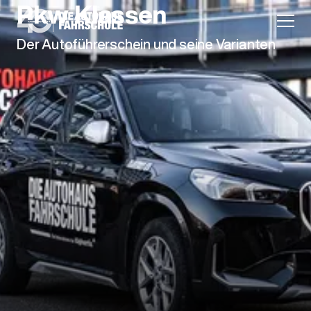
Pkw Klassen
Der Autoführerschein und seine Varianten
Anmeldung
Unternehmen
Karriere