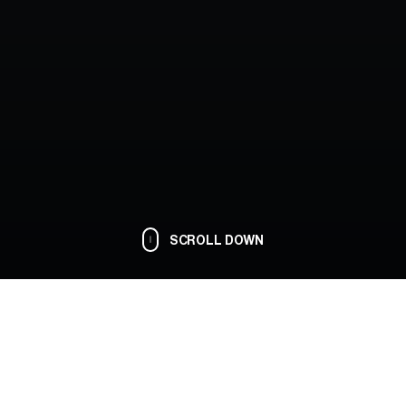
SCROLL DOWN
hrzeugen, die Spaß machen