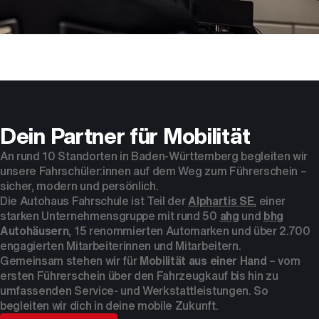
Dein Partner für Mobilität
An rund 10 Standorten in Baden-Württemberg begleiten wir
unsere Fahrschüler:innen auf dem Weg zum Führerschein –
sicher, modern und persönlich.
Die Autohaus Fahrschule ist Teil der
Alphartis SE
, einer
starken Unternehmensgruppe mit rund 50
ahg
und
bhg
Autohäusern
, 15 renommierten Automarken und über 2.700
engagierten Mitarbeiterinnen und Mitarbeitern.
Gemeinsam stehen wir für
Mobilität aus einer Hand
– vom
ersten Führerschein über den Fahrzeugkauf bis hin zu
umfassenden Service- und Werkstattleistungen. So
begleiten wir dich in deine mobile Zukunft.