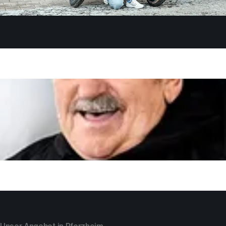
Deine Fahrlehrer:innen
Annika
Fahrlehrerin Klasse BE
Michael
Fahrschulleiter, Fahrlehrer und Ausbilder für alle Klassen
Roland
Fahrlehrer Klasse A, BE