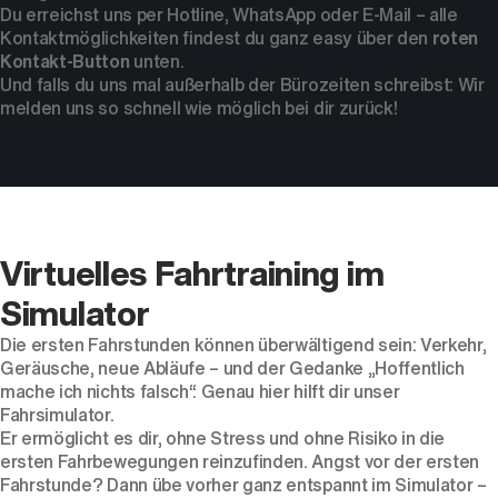
Du erreichst uns per Hotline,
WhatsApp
oder
E-Mail
– alle
Kontaktmöglichkeiten findest du ganz easy über den
roten
Kontakt-Button
unten.
Und falls du uns mal außerhalb der Bürozeiten schreibst: Wir
melden uns so schnell wie möglich bei dir zurück!
Virtuelles Fahrtraining im
Simulator
Die ersten Fahrstunden können überwältigend sein: Verkehr,
Geräusche, neue Abläufe – und der Gedanke „Hoffentlich
mache ich nichts falsch“. Genau hier hilft dir unser
Fahrsimulator.
Er ermöglicht es dir, ohne Stress und ohne Risiko in die
ersten Fahrbewegungen reinzufinden. Angst vor der ersten
Fahrstunde? Dann übe vorher ganz entspannt im Simulator –