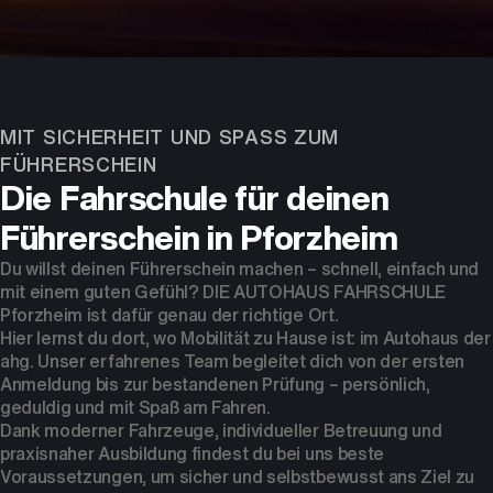
Dein Partner für Mobilität
MIT SICHERHEIT UND SPASS ZUM F
ÜHRERSCHEIN
Die Fahrschule für deinen
Führerschein in Pforzheim
Du willst deinen Führerschein machen – schnell, einfach und
mit einem guten Gefühl? DIE AUTOHAUS FAHRSCHULE
Pforzheim ist dafür genau der richtige Ort.
Hier lernst du dort, wo Mobilität zu Hause ist: im Autohaus der
ahg. Unser erfahrenes Team begleitet dich von der ersten
Anmeldung bis zur bestandenen Prüfung – persönlich,
geduldig und mit Spaß am Fahren.
Dank moderner Fahrzeuge, individueller Betreuung und
praxisnaher Ausbildung findest du bei uns beste
Voraussetzungen, um sicher und selbstbewusst ans Ziel zu