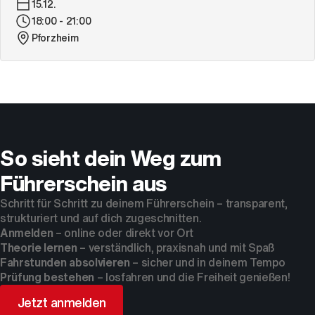
15.12.
18:00 - 21:00
Pforzheim
So sieht dein Weg zum
Führerschein aus
Schritt für Schritt zu deinem Führerschein – transparent,
strukturiert und auf dich zugeschnitten.
Anmelden
– online oder direkt vor Ort
Theorie lernen
– verständlich, praxisnah und mit Spaß
Fahrstunden absolvieren
– sicher und in deinem Tempo
Prüfung bestehen
– losfahren und die Freiheit genießen!
Jetzt anmelden