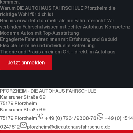
kommen.
Warum DIE AUTOHAUS FAHRSCHULE Pforzheim die
richtige Wahl für dich ist
Bei uns erwartet dich mehr als nur Fahrunterricht: Wir
verbinden Fahrschulwissen mit echter Autohaus-Kompetenz.
Moderne Autos mit Top-Ausstattung
Engagierte Fahrlehrer:innen mit Erfahrung und Geduld
Flexible Termine und individuelle Betreuung
Theorie und Praxis an einem Ort – direkt im Autohaus
Jetzt anmelden
PFORZHEIM - DIE AUTOHAUS FAHRSCHULE
Karlsruher Straße 69
75179
Pforzheim
Karlsruher Straße 69
75179
Pforzheim
+49 (0) 7231/9308-78
+49 (0) 1514
0247812
pforzheim@dieautohausfahrschule.de