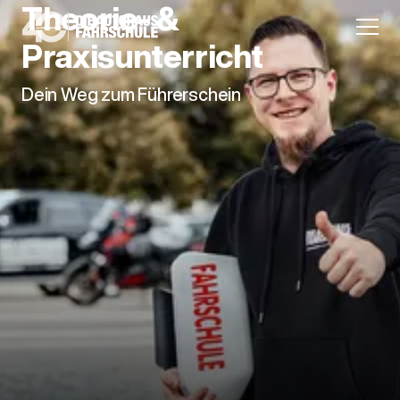
Theorie- &
Praxisunterricht
Dein Weg zum Führerschein
Anmeldung
Unternehmen
Karriere