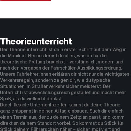
Theorieunterricht
Der Theorieunterricht ist dein erster Schritt auf dem Weg in
die Mobilität. Bei uns lernst du alles, was du für die
theoretische Prüfung brauchst – verständlich, modern und
nach den Vorgaben der Fahrschüler-Ausbildungsordnung.
Unsere Fahrlehrer:innen erklären dir nicht nur die wichtigsten
Verkehrsregeln, sondern zeigen dir, wie du typische
Situationen im Straßenverkehr sicher meisterst. Der
Unterricht ist abwechslungsreich gestaltet und macht mehr
Spaß, als du vielleicht denkst.
Durch flexible Unterrichtszeiten kannst du deine Theorie
ganz entspannt in deinen Alltag einbauen. Such dir einfach
einen Termin aus, der zu deinem Zeitplan passt, und komm
direkt an deinem Standort vorbei. So kommst du Stück für
Stück deinem Führerschein näher – sicher, motiviert und