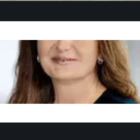
Deine Fahrlehrer:innen
Jana
Fahrlehrerin Klasse BE
Peter
Fahrlehrer A, BE
Roland
Fahrschulleiter A, BE, CE
Serpil
Fahrlehrerin Klasse BE