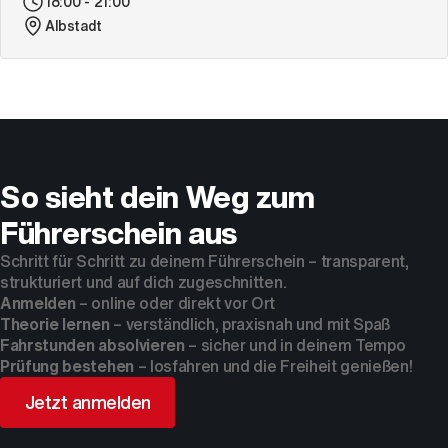
18:00 - 21:00
Albstadt
So sieht dein Weg zum
Führerschein aus
Schritt für Schritt zu deinem Führerschein – transparent,
strukturiert und auf dich zugeschnitten.
Anmelden
– online oder direkt vor Ort
Theorie lernen
– verständlich, praxisnah und mit Spaß
Fahrstunden absolvieren
– sicher und in deinem Tempo
Prüfung bestehen
– losfahren und die Freiheit genießen!
Jetzt anmelden