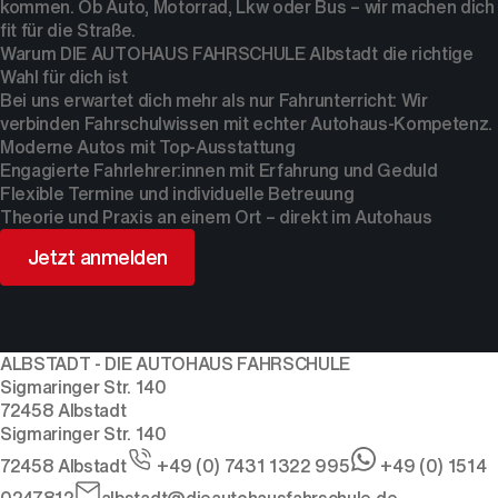
kommen. Ob Auto, Motorrad, Lkw oder Bus – wir machen dich
fit für die Straße.
Warum DIE AUTOHAUS FAHRSCHULE Albstadt die richtige
Wahl für dich ist
Bei uns erwartet dich mehr als nur Fahrunterricht: Wir
verbinden Fahrschulwissen mit echter Autohaus-Kompetenz.
Moderne Autos mit Top-Ausstattung
Engagierte Fahrlehrer:innen mit Erfahrung und Geduld
Flexible Termine und individuelle Betreuung
Theorie und Praxis an einem Ort – direkt im Autohaus
Jetzt anmelden
ALBSTADT - DIE AUTOHAUS FAHRSCHULE
Sigmaringer Str. 140
72458
Albstadt
Sigmaringer Str. 140
72458
Albstadt
+49 (0) 7431 1322 995
+49 (0) 1514