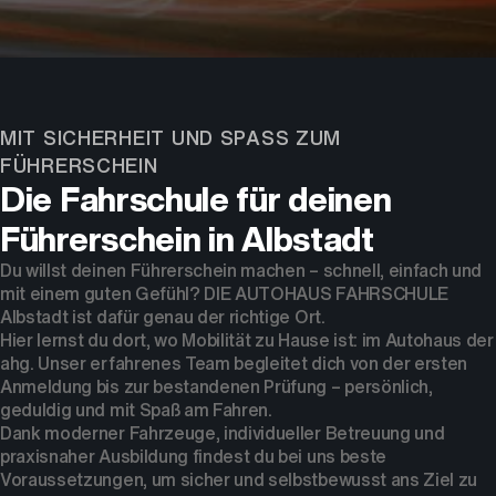
Dein Partner für Mobilität
MIT SICHERHEIT UND SPASS ZUM F
ÜHRERSCHEIN
Die Fahrschule für deinen
Führerschein in Albstadt
Du willst deinen Führerschein machen – schnell, einfach und
mit einem guten Gefühl? DIE AUTOHAUS FAHRSCHULE
Albstadt ist dafür genau der richtige Ort.
Hier lernst du dort, wo Mobilität zu Hause ist: im Autohaus der
ahg. Unser erfahrenes Team begleitet dich von der ersten
Anmeldung bis zur bestandenen Prüfung – persönlich,
geduldig und mit Spaß am Fahren.
Dank moderner Fahrzeuge, individueller Betreuung und
praxisnaher Ausbildung findest du bei uns beste
Voraussetzungen, um sicher und selbstbewusst ans Ziel zu