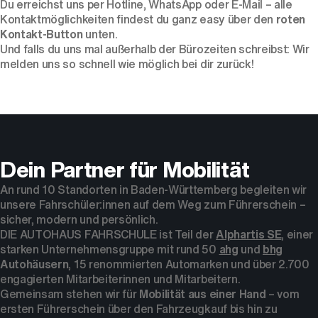
Du erreichst uns per Hotline,
WhatsApp
oder
E-Mail
– alle
Kontaktmöglichkeiten findest du ganz easy über den
roten
Kontakt-Button
unten.
Und falls du uns mal außerhalb der Bürozeiten schreibst: Wir
melden uns so schnell wie möglich bei dir zurück!
Dein Partner für Mobilität
An rund 10 Standorten in Baden-Württemberg begleiten wir
unsere Fahrschüler:innen auf dem Weg zum Führerschein –
sicher, modern und persönlich.
DIE AUTOHAUS FAHRSCHULE ist Teil der
Alphartis SE
, einer
starken Unternehmensgruppe mit rund 50
ahg
und
bhg
Autohäusern
, 15 renommierten Automarken und über 2.700
engagierten Mitarbeiterinnen und Mitarbeitern.
Gemeinsam stehen wir für
Mobilität aus einer Hand
– vom
ersten Führerschein über den Fahrzeugkauf bis hin zu