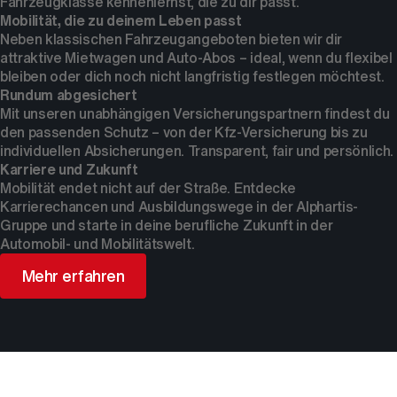
Fahrzeugklasse kennenlernst, die zu dir passt.
Mobilität, die zu deinem Leben passt
Neben klassischen Fahrzeugangeboten bieten wir dir
attraktive Mietwagen und Auto-Abos – ideal, wenn du flexibel
bleiben oder dich noch nicht langfristig festlegen möchtest.
Rundum abgesichert
Mit unseren unabhängigen Versicherungspartnern findest du
den passenden Schutz – von der Kfz-Versicherung bis zu
individuellen Absicherungen. Transparent, fair und persönlich.
Karriere und Zukunft
Mobilität endet nicht auf der Straße. Entdecke
Karrierechancen und Ausbildungswege in der Alphartis-
Gruppe und starte in deine berufliche Zukunft in der
Automobil- und Mobilitätswelt.
Mehr erfahren