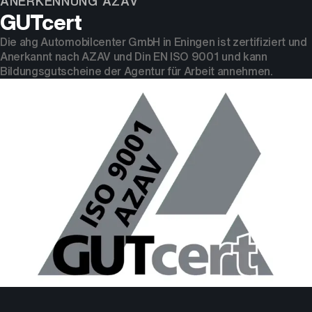
ANERKENNUNG AZAV
GUTcert
Die ahg Automobilcenter GmbH in Eningen ist zertifiziert und
Anerkannt nach AZAV und Din EN ISO 9001 und kann
Bildungsgutscheine der Agentur für Arbeit annehmen.