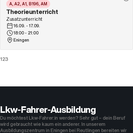
A, A2, A1, B196, AM
Theorieunterricht
Zusatzunterricht
16.09. - 17.09.
18:00 - 21:00
Eningen
1
2
3
Lkw-Fahrer-Ausbildung
Du möchtest Lkw-Fahrer:in werden? Sehr gut – dein Beruf
wird gebraucht wie kaum ein anderer. In unserem
Ausbildungszentrum in Eningen bei Reutlingen bereiten wir