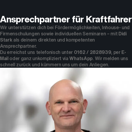
Ansprechpartner für Kraftfahrer
Wir unterstützen dich bei Fördermöglichkeiten, Inhouse- und
Firmenschulungen sowie individuellen Seminaren – mit
Didi
Stark
als deinem direkten und kompetenten
Ansprechpartner.
Du erreichst uns telefonisch unter
0162 / 2828939
, per
E-
Mail
oder ganz unkompliziert via
WhatsApp
. Wir melden uns
schnell zurück und kümmern uns um dein Anliegen.