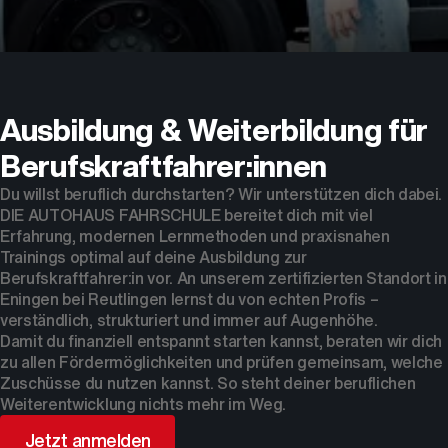
Dein Partner für Mobilität
Ausbildung & Weiterbildung für
Berufskraftfahrer:innen
Du willst beruflich durchstarten? Wir unterstützen dich dabei.
DIE AUTOHAUS FAHRSCHULE bereitet dich mit viel
Erfahrung, modernen Lernmethoden und praxisnahen
Trainings optimal auf deine Ausbildung zur
Berufskraftfahrer:in vor. An unserem zertifizierten Standort in
Eningen bei Reutlingen lernst du von echten Profis –
verständlich, strukturiert und immer auf Augenhöhe.
Damit du finanziell entspannt starten kannst, beraten wir dich
zu allen Fördermöglichkeiten und prüfen gemeinsam, welche
Zuschüsse du nutzen kannst. So steht deiner beruflichen
Weiterentwicklung nichts mehr im Weg.
Jetzt anmelden